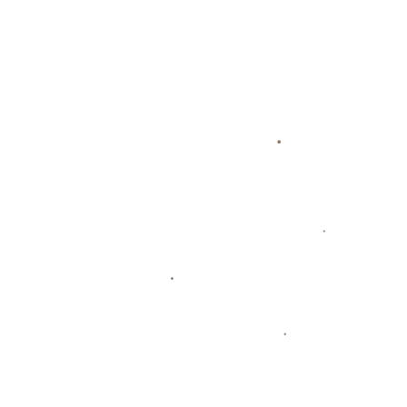
微软豪气冲天！XGP六月惊喜上线《彩虹六号X
赏金女王电子