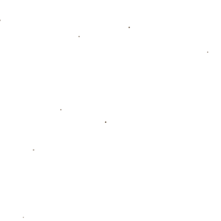
Flickr
关于赏金女王电子
公司开发体育赛事虚拟互动与粉丝社群管理平台，平台结合虚拟现