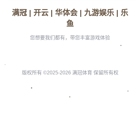
相比之下，一般3A游戏的平均开发成本在
3000万至5000万美元之
间
，即使如《赛博朋克2077》这样的大作，初始预算也不过3亿多美
元。《GTA6》的超高投入无疑让人瞠目结舌，但这也反映出
Rockstar对品质近乎偏执的追求。