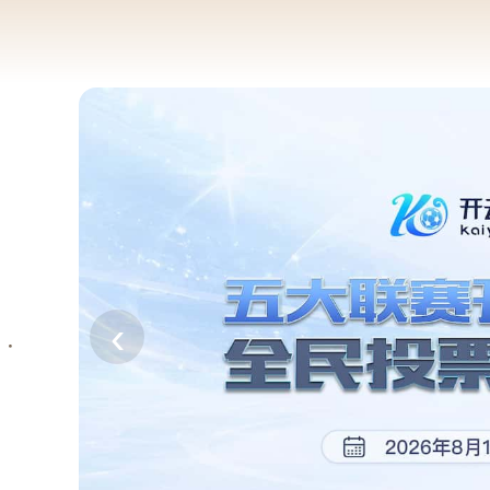
首页
关于赏金女王电
致态TiPro9000 PCIe5.0固
极致性能与创新设计融合，展
致态TiPro9000 PC
红点设计奖：极致性