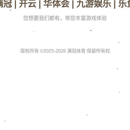
TiPro9000在性能上实现了质的飞跃。其读取速度高
，远超上一代产品。这种速度上的提升，对于专业
说，意味着更短的加载时间和更高效的工作流程。
后，4K素材的导入和渲染时间缩短了近一半，大幅提升了
，确保了高容量与稳定性的平衡。无论是日常使用还是
了致态品牌在存储技术领域的深厚积累。