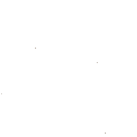
Flickr