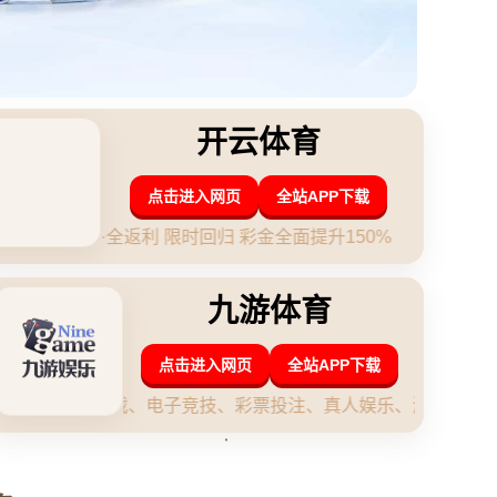
团队风采
联系我们
随机推荐
期待已久！水城雪风模型2025年9月重磅回归
BANDAI SPIRITS发布《怪兽8号》主角日比野卡夫
卡精致可动人偶