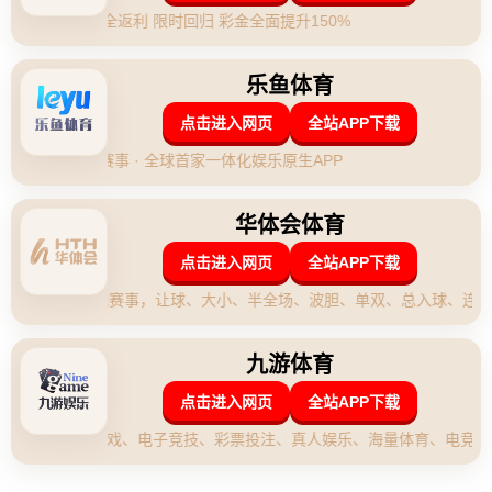
随着《剑星》发售日期的临近，玩家们的期待值已经拉满。这款备
受瞩目的动作冒险游戏将于
6月12日
正式与大家见面，而官方近期释
出的
伊芙与渡鸦互动彩蛋
更是点燃了粉丝的热情。这个精心设计的
细节不仅展现了游戏角色的魅力，也暗示了剧情中隐藏的深度。今
天，我们就来聊聊这个彩蛋背后的故事，以及它如何为《剑星》的
发售增添更多期待。
伊芙与渡鸦的互动彩蛋 有何特别之处
在官方最新公布的视频片段中，主角
伊芙
与神秘角色
渡鸦
之间的一
段短暂互动成为焦点。
这场互动并非简单的对话，而是通过细腻的
表情和肢体语言，传递出两人之间复杂的情感纠葛。
这一细节让玩
家对他们的关系产生了无限遐想：是盟友？是对手？还是有着更深
层次的羁绊？官方显然深谙玩家心理，通过这种方式成功勾起了大
家对《剑星》剧情的兴趣。
值得一提的是，这个彩蛋的画面表现力极强。从光影效果到角色建