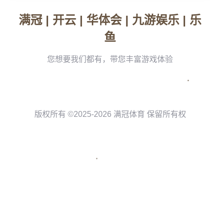
模，每一帧都堪称艺术品。这种高品质的呈现不仅体现了开发团队
的用心，也让玩家对游戏整体质量充满信心。作为一款主打沉浸式
体验的作品，《剑星》无疑在细节上做足了功课。
彩蛋背后的意义 为何引发热议
细心的玩家可能会发现，伊芙和渡鸦的互动并非随意设计，而是蕴
含了游戏世界观的重要线索。
根据社区讨论，有人推测这段互动可
能预示着两人将在故事中共同面对某个重大危机，甚至可能是整个
游戏剧情的转折点。
这种猜测并非空穴来风，毕竟《剑星》早在宣
传初期就强调了“角色关系”将是核心亮点之一。
此外，这个彩蛋还展现了游戏在情感表达上的突破。不同于传统的
动作游戏单纯追求爽快感，《剑星》显然试图通过人物之间的微妙
互动，让玩家产生共鸣。这样的设计无疑提升了游戏的深度，也为
即将到来的
6月12日发售
增添了一份独特的情感期待。